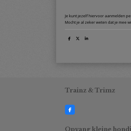
Je kunt jezelf hiervoor aanmelden pe
Mocht je al zeker weten dat je mee wi
D
D
S
e
e
h
l
e
a
e
l
r
n
e
Trainz & Trimz
F
a
c
e
Opvang kleine hond
b