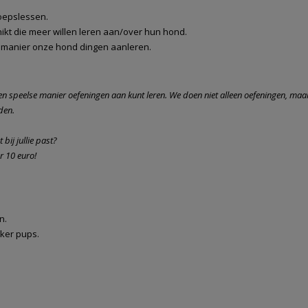
oepslessen.
ikt die meer willen leren aan/over hun hond.
ke manier onze hond dingen aanleren.
een speelse manier oefeningen aan kunt leren. We doen niet alleen oefeningen, maa
den.
 bij jullie past?
r 10 euro!
n.
eker pups.