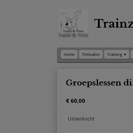
Ga
direct
naar
Train
de
hoofdinhoud
Home
Trimsalon
Training
Groepslessen di
€ 60,00
Uitverkocht