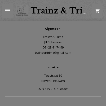
Ga
direct
Trainz & Trimz
naar
de
hoofdinhoud
Algemeen:
Trainz & Trimz
Jill Cobussen
06 - 23 41 74 99
trainzentrimz@gmail.com
Locatie:
Tesstraat 30
Boven-Leeuwen
ALLEEN OP AFSPRAAK!